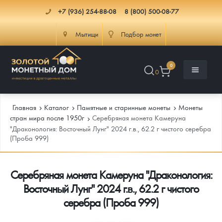
+7 (936) 254-88-08
8 (800) 500-08-77
Мытищи
Подбор монет
0
0
Главная
Каталог
Памятные и старинные монеты
Монеты
стран мира после 1950г
Серебряная монета Камеруна
"Драконология: Восточный Лунг" 2024 г.в., 62.2 г чистого серебра
(Проба 999)
Каталог
Инфо
Каталог Монет
Серебряная монета Камеруна "Драконология:
Восточный Лунг" 2024 г.в., 62.2 г чистого
Доставка
Инвестиционные монеты
Как сделать заказ
серебра (Проба 999)
Услуги
Памятные и старинные монеты
Подлинность монет
Монеты Россия и СССР