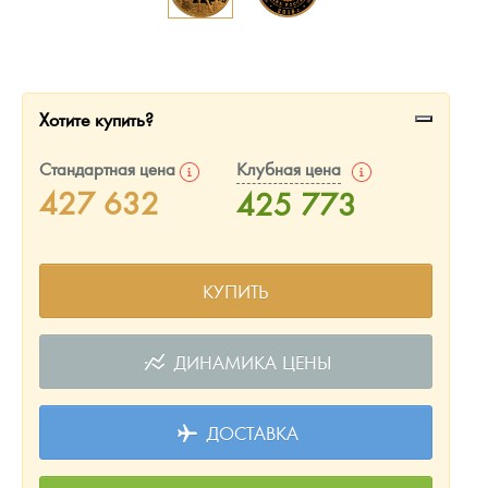
Русская нумизматика
Золотая карманная галерея
Наборы подарочных и коллекционных монет
Хотите купить?
Монеты и жетоны из недрагоценных металлов
Стандартная цена
Клубная цена
427 632
425 773
Книги по нумизматике
КУПИТЬ
ДИНАМИКА ЦЕНЫ
ДОСТАВКА